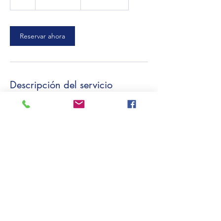
Reservar ahora
Descripción del servicio
Colabora con nosotros para enriquecer el
foro
Datos de contacto
Barcelona, Catalunya, Spain