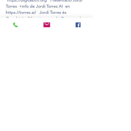
 https://digitalbcn.org   Presentació Jordi 
Torres  +info de Jordi Torres AI  en 
https://torres.ai/   Jordi Torres ès 
Catedràtic d’Arquitectura de Computadors 
de la UPC Investigador Senior i Expert 
Advisor in HPC &amp; AI en el BSC 
Divulgador sobre l’impacte social de la 
Supercomputació i la Intel·ligència Artificial 
 Escriptor de llibres tècnics i de divulgació, 
el més recent: “La Intel·ligència Artificial 
explicada als humans” (versions en català i 
castellà)   Contingut  :  Parlem sobre IA: 
funcionament i impacte, riscos i 
desafiaments   Data  : 6 de febrer 2024 
18:00   Una producció de WUALATV.COM 
 https://wualatv.com
Comparteix l'esdeveniment